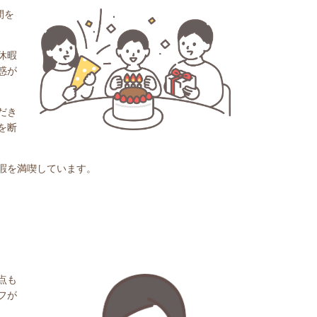
間を
休暇
惑が
だき
を断
暇を満喫しています。
点も
フが