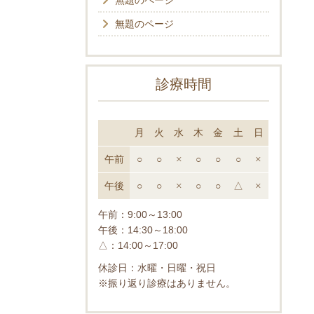
無題のページ
無題のページ
診療時間
月
火
水
木
金
土
日
午前
○
○
×
○
○
○
×
午後
○
○
×
○
○
△
×
午前：9:00～13:00
午後：14:30～18:00
△：14:00～17:00
休診日：水曜・日曜・祝日
※振り返り診療はありません。