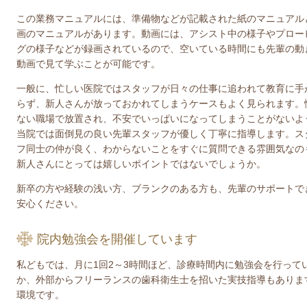
この業務マニュアルには、準備物などが記載された紙のマニュアル
画のマニュアルがあります。動画には、アシスト中の様子やプロー
グの様子などが録画されているので、空いている時間にも先輩の動
動画で見て学ぶことが可能です。
一般に、忙しい医院ではスタッフが日々の仕事に追われて教育に手
らず、新人さんが放っておかれてしまうケースもよく見られます。
ない職場で放置され、不安でいっぱいになってしまうことがないよ
当院では面倒見の良い先輩スタッフが優しく丁寧に指導します。ス
フ同士の仲が良く、わからないことをすぐに質問できる雰囲気なの
新人さんにとっては嬉しいポイントではないでしょうか。
新卒の方や経験の浅い方、ブランクのある方も、先輩のサポートで
安心ください。
院内勉強会を開催しています
私どもでは、月に1回2～3時間ほど、診療時間内に勉強会を行って
か、外部からフリーランスの歯科衛生士を招いた実技指導もありま
環境です。