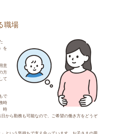
る職場
た
）を
用意
の方
して
もで
務時
、時
1日から勤務も可能なので、ご希望の働き方をどうぞ
ま」という気持ちで支え合っています。お子さまの用